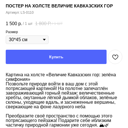
ПОСТЕР НА ХОЛСТЕ ВЕЛИЧИЕ КАВКАЗСКИХ ГОР
Артикул:
LS-0110
1 500
р.
1 800
Р.
/
1 шт
/
1 ШТ
Размер
Купить
Картина на холсте «Величие Кавказских гор: зелёна
симфония»
Позвольте природе войти в ваш дом с этой
потрясающей картиной! На полотне запечатлён
завораживающий горный пейзаж: величественные
хребты, окутанные лёгкой дымкой облаков, зелёные
склоны, уходящие вдаль, и заснеженные вершины,
сверкающие на фоне лазурного неба
Преобразите своё пространство с помощью этого
потрясающего пейзажа! Подарите себе иблизким
частичку природной гармонии уже сегодня. 🏔️🌿